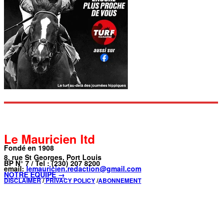
Le Mauricien ltd
Fondé en 1908
8, rue St Georges, Port Louis
BP N° 7 / Tel : (230) 207 8200
email:
lemauricien.redaction@gmail.com
NOTRE ÉQUIPE →
DISCLAIMER
/
PRIVACY POLICY
/
ABONNEMENT