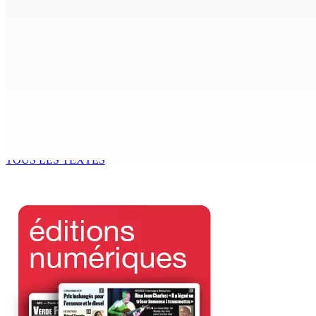
POLITIQUE : Bhadain réclame la démission de Leu-Govind 
8 Août 2026 09h31
Corps para-publics | Procurements — CEB : L’IRP annule l’oc
8 Août 2026 07h00
MRA – Déclaration d’impôts : la campagne de l’Employee De
8 Août 2026 07h00
TOUS LES TEXTES