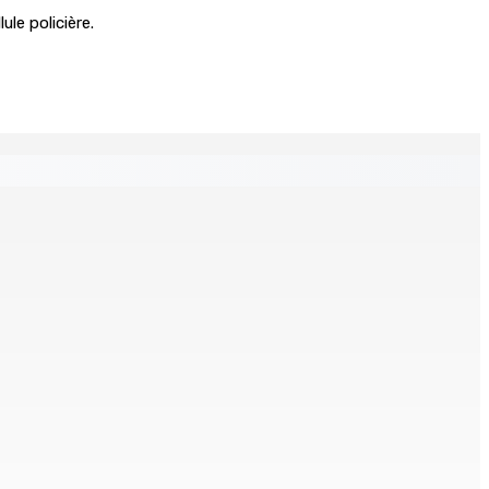
ule policière.
ion de l’eau potable à partir du 10 août
n Jeetoo meurt écrasé sous une voiture en panne