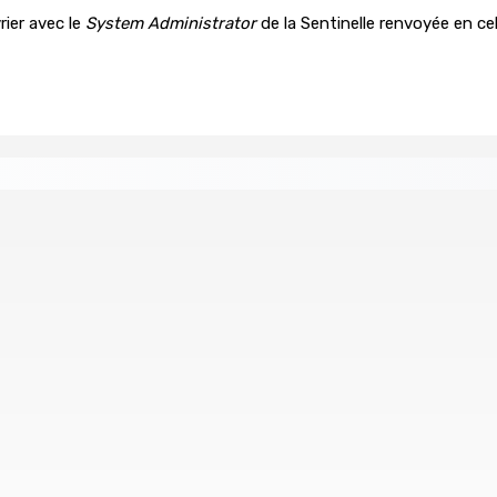
rier avec le
System Administrator
de la Sentinelle renvoyée en cell
nnessy Park Hotel
Sécheresse : restrictions sur l’utilisat
8 Août 2026 11h33
 baroud d’honneur syndical à la State House, lundi
 Rs 48 000
(IN)SÉCURITÉ ROUTIÈRE — Crève-cœur : Salma
8 Août 2026 09h35