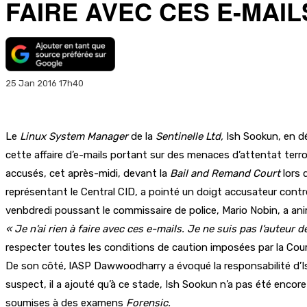
FAIRE AVEC CES E-MAIL
25 Jan 2016 17h40
Le
Linux System Manager
de la
Sentinelle Ltd,
Ish Sookun, en dé
cette affaire d’e-mails portant sur des menaces d’attentat terr
accusés, cet après-midi, devant la
Bail and Remand Court
lors 
représentant le Central CID, a pointé un doigt accusateur contr
venbdredi poussant le commissaire de police, Mario Nobin, a ani
« Je n’ai rien à faire avec ces e-mails. Je ne suis pas l’auteur d
respecter toutes les conditions de caution imposées par la Cour
De son côté, lASP Dawwoodharry a évoqué la responsabilité d’Is
suspect, il a ajouté qu’à ce stade, Ish Sookun n’a pas été enco
soumises à des examens
Forensic.