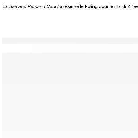
La
Bail and Remand Court
a réservé le Ruling pour le mardi 2 fév
Partager
EN CONTINU
↻
Le Fron Militan Progresis, face à la presse ce samedi au He
8 Août 2026 11h40
BUDGET AFTERMATH — Réforme de la pension — Finance Bill :
8 Août 2026 10h00
Logement : Re 1 pour les ménages aux revenus inférieurs à
8 Août 2026 09h55