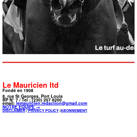
Le Mauricien ltd
Fondé en 1908
8, rue St Georges, Port Louis
BP N° 7 / Tel : (230) 207 8200
email:
lemauricien.redaction@gmail.com
NOTRE ÉQUIPE →
DISCLAIMER
/
PRIVACY POLICY
/
ABONNEMENT