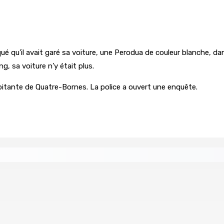
iqué qu’il avait garé sa voiture, une Perodua de couleur blanche, d
g, sa voiture n’y était plus.
bitante de Quatre-Bornes. La police a ouvert une enquête.
Concours national de débat prévu le jeudi 13
rocessus de décolonisation est toujours inachevé »
Who 