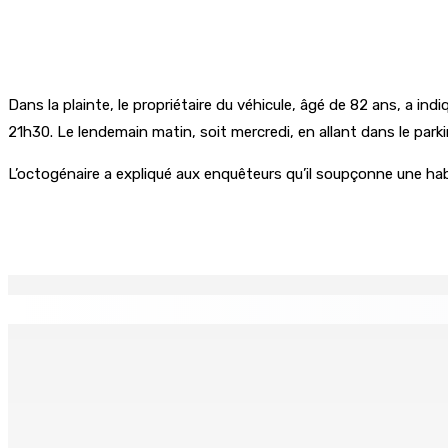
Dans la plainte, le propriétaire du véhicule, âgé de 82 ans, a ind
21h30. Le lendemain matin, soit mercredi, en allant dans le parkin
L’octogénaire a expliqué aux enquêteurs qu’il soupçonne une ha
Partager
EN CONTINU
↻
MONDE ESTUDIANTIN | Municipalité de Port-Louis — NAFCO : 
6 Août 2026 14h00
Kugan Parapen, Junior Minister à la Sécurité sociale « Le p