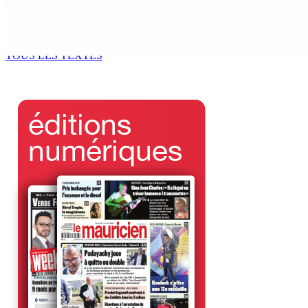
PMQT | Projets d’infrastructure accélérés — Une Project 
6 Août 2026 10h00
TOUS LES TEXTES