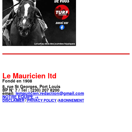
Le Mauricien ltd
Fondé en 1908
8, rue St Georges, Port Louis
BP N° 7 / Tel : (230) 207 8200
email:
lemauricien.redaction@gmail.com
NOTRE ÉQUIPE →
DISCLAIMER
/
PRIVACY POLICY
/
ABONNEMENT