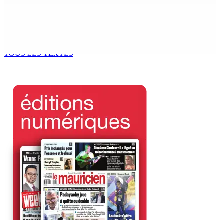
Kugan Parapen, Junior Minister à la Sécurité sociale «
Le processus de décolonisation est toujours inachevé
»
6 Août 2026 13h00
TOUS LES TEXTES