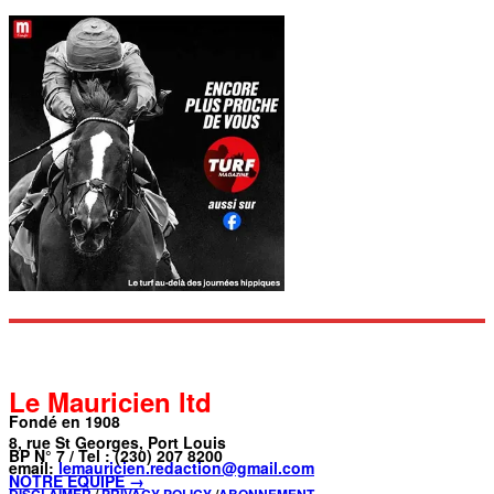
Le Mauricien ltd
Fondé en 1908
8, rue St Georges, Port Louis
BP N° 7 / Tel : (230) 207 8200
email:
lemauricien.redaction@gmail.com
NOTRE ÉQUIPE →
DISCLAIMER
/
PRIVACY POLICY
/
ABONNEMENT