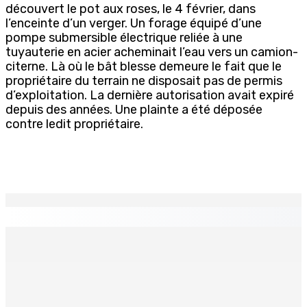
découvert le pot aux roses, le 4 février, dans
l’enceinte d’un verger. Un forage équipé d’une
pompe submersible électrique reliée à une
tuyauterie en acier acheminait l’eau vers un camion-
citerne. Là où le bât blesse demeure le fait que le
propriétaire du terrain ne disposait pas de permis
d’exploitation. La dernière autorisation avait expiré
depuis des années. Une plainte a été déposée
contre ledit propriétaire.
EN CONTINU
↻
Port-Louis : Un jeune vend de la drogue près du
Marché Central
6 Août 2026 18h00