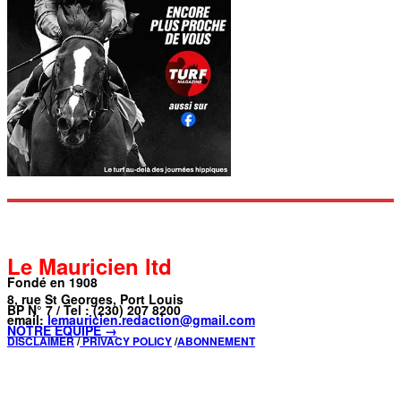
Le Mauricien ltd
Fondé en 1908
8, rue St Georges, Port Louis
BP N° 7 / Tel : (230) 207 8200
email:
lemauricien.redaction@gmail.com
NOTRE ÉQUIPE →
DISCLAIMER
/
PRIVACY POLICY
/
ABONNEMENT