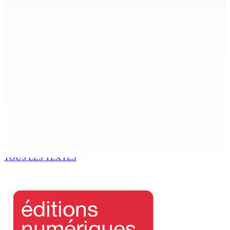
OCÉAN INDIEN | Souveraineté et décolonisation :
Chagos : opération « Keep the Pot boiling » enclenchée
24 Avr 2026 14h00
TRANSPORT PUBLIC : Le FMS pour mieux contrôler les
bus et informer le public
24 Avr 2026 13h19
CIRCONSTANCE — Soupçons de Foul-Play : Eric Adroit
succombe à ses blessures, sa compagne arrêtée
24 Avr 2026 13h16
TOUS LES TEXTES