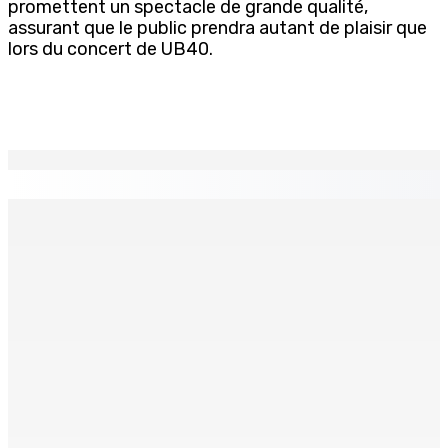
promettent un spectacle de grande qualité,
assurant que le public prendra autant de plaisir que
lors du concert de UB40.
EN CONTINU
↻
TENNIS DE TABLE : Division League Tournament, les
Desscann se distinguent
24 Avr 2026 16h18
BRISÉE-VERDIÈRE : Un homme arrêté avec de faux
documents
24 Avr 2026 16h00
RESOURCES ET DIVERSIFICATION — MPL : la reconversion