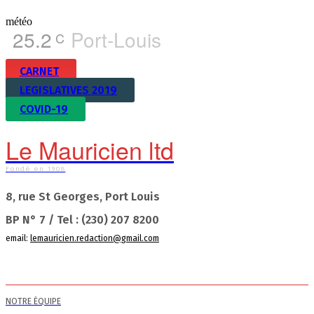
météo
25.2
Port-Louis
C
CARNET
LEGISLATIVES 2019
COVID-19
Le Mauricien ltd
Fondé en 1908
8, rue St Georges, Port Louis
BP N° 7 / Tel : (230) 207 8200
email:
lemauricien.redaction@gmail.com
NOTRE ÉQUIPE