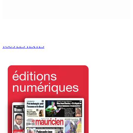
rurale
6 Août 2026 16h00
Secteur immobilier :Une réflexion autour des prêts
destinés à l’investissement locatif
6 Août 2026 16h00
TOUS LES TEXTES