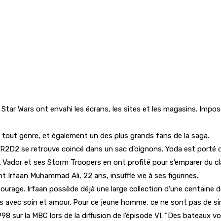
ar Wars ont envahi les écrans, les sites et les magasins. Impossi
 tout genre, et également un des plus grands fans de la saga.
 R2D2 se retrouve coincé dans un sac d’oignons. Yoda est porté dispa
k Vador et ses Storm Troopers en ont profité pour s’emparer du cla
t Irfaan Muhammad Ali, 22 ans, insuffle vie à ses figurines.
ourage. Irfaan possède déjà une large collection d’une centaine d
us avec soin et amour. Pour ce jeune homme, ce ne sont pas de sim
998 sur la MBC lors de la diffusion de l’épisode VI. “Des bateaux