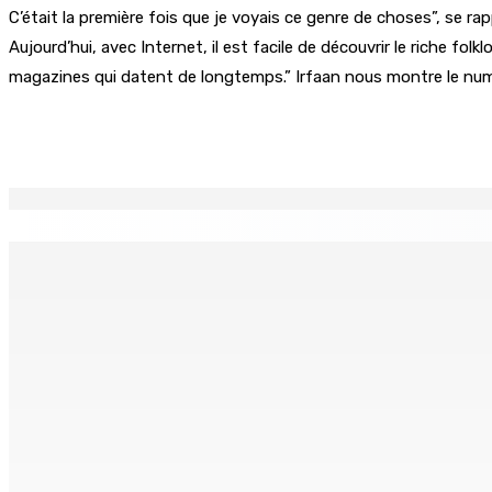
C’était la première fois que je voyais ce genre de choses”, se ra
Aujourd’hui, avec Internet, il est facile de découvrir le riche fol
magazines qui datent de longtemps.” Irfaan nous montre le numér
Partager
EN CONTINU
↻
AGRICULTURE | Restructuration du Small Farmers Welfare Fu
5 Août 2026 08h00
Depuis décembre 2024 : Rs 18 millions de dépenses pour le
5 Août 2026 07h00
CWA | Internal Pipe Replacement Programme — Polémique au