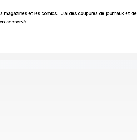
s les magazines et les comics. “J’ai des coupures de journaux et de
ien conservé.
La météo de ce mercredi 5 août