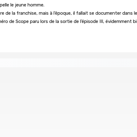
ppelle le jeune homme.
klore de la franchise, mais à l’époque, il fallait se documenter dan
o de Scope paru lors de la sortie de l’épisode III, évidemment b
nd — Une rencontre avec le ministre Boolell réclamée
s missions parlementaires
tour de l’installation des conduites d’eau à même le sol