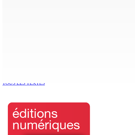
5 Août 2026 07h00
Crash d’un hydravion à La Prairie : un touriste polonais de 2
4 Août 2026 19h42
INTERVIEW | Karola Zuël (formatrice) : « L’éducation sexuell
4 Août 2026 16h00
RÉFLEXIONS : Kouraz « pa get figir »
En marge de la réf
4 Août 2026 15h00
4 Août 2026 14h00
TOUS LES TEXTES