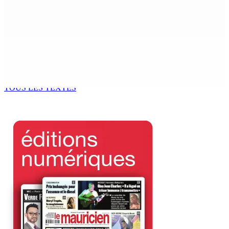
a Senior Counsel, What Does It Mean for Persons with
Disabilities?
6 Août 2026 15h00
MONDE ESTUDIANTIN | Municipalité de Port-Louis —
NAFCO : Concours national de débat prévu le jeudi 13
6 Août 2026 14h00
TOUS LES TEXTES