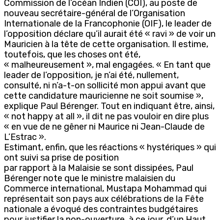
Commission de l’océan Indien (COI), au poste de
nouveau secrétaire-général de l’Organisation
Internationale de la Francophonie (OIF), le leader de
l’opposition déclare qu’il aurait été « ravi » de voir un
Mauricien à la tête de cette organisation. Il estime,
toutefois, que les choses ont été,
« malheureusement », mal engagées. « En tant que
leader de l’opposition, je n’ai été, nullement,
consulté, ni n’a-t-on sollicité mon appui avant que
cette candidature mauricienne ne soit soumise »,
explique Paul Bérenger. Tout en indiquant être, ainsi,
« not happy at all », il dit ne pas vouloir en dire plus
« en vue de ne gêner ni Maurice ni Jean-Claude de
L’Estrac ».
Estimant, enfin, que les réactions « hystériques » qui
ont suivi sa prise de position
par rapport à la Malaisie se sont dissipées, Paul
Bérenger note que le ministre malaisien du
Commerce international, Mustapa Mohammad qui
représentait son pays aux célébrations de la Fête
nationale a évoqué des contraintes budgétaires
pour justifier la non-ouverture, à ce jour, d’un Haut