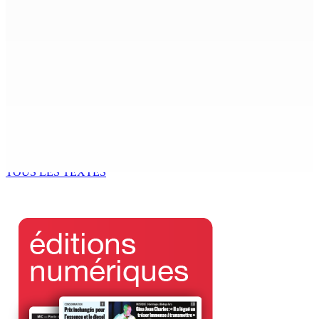
4 Août 2026 13h44
Joe Lesjongard dépose une motion de privilège visant
la députée Leu-Govind après la PNQ
4 Août 2026 13h25
Réunion des délégués | À la GTU House — Vijay
Bundhun élu président du Conseil des Syndicats
4 Août 2026 13h00
TOUS LES TEXTES