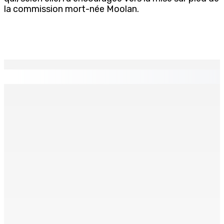
la commission mort-née Moolan.
EN CONTINU
↻
Crash d’un hydravion à La Prairie : un touriste polonais
de 25 ans décède, le pilote indien de 28 ans blessé
4 Août 2026 19h42
RÉHABILITATION Poser un regard bienveillant sur le
détenu
4 Août 2026 19h20
INTERVIEW | Karola Zuël (formatrice) : « L’éducation
sexuelle est une éducation à la vie »