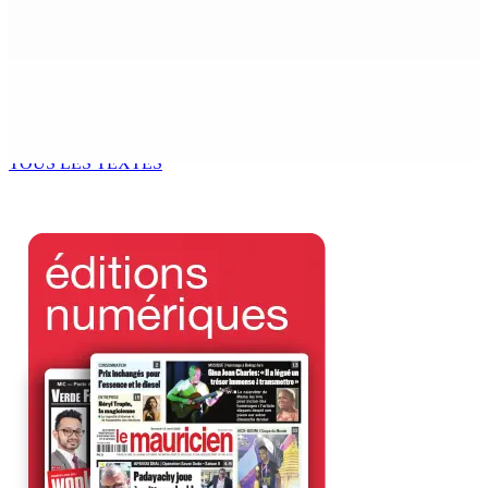
potable à partir du 10 août
8 Août 2026 11h33
BUDGET AFTERMATH — Réforme de la pension — Finance
Bill : baroud d’honneur syndical à la State House, lundi
8 Août 2026 10h00
TOUS LES TEXTES