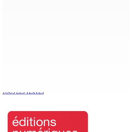
4 Août 2026 14h00
Budget Aftermath | Réforme de la pension — Le sit-in
se poursuit devant l’Hôtel du GM
4 Août 2026 13h44
Joe Lesjongard dépose une motion de privilège visant
la députée Leu-Govind après la PNQ
4 Août 2026 13h25
Réunion des délégués | À la GTU House — Vijay
Bundhun élu président du Conseil des Syndicats
4 Août 2026 13h00
TOUS LES TEXTES