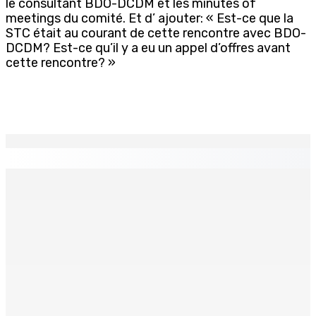
le consultant BDO-DCDM et les minutes of
meetings du comité. Et d’ ajouter: « Est-ce que la
STC était au courant de cette rencontre avec BDO-
DCDM? Est-ce qu’il y a eu un appel d’offres avant
cette rencontre? »
EN CONTINU
↻
Crash d’un hydravion à La Prairie : un touriste polonais
de 25 ans décède, le pilote indien de 28 ans blessé
4 Août 2026 19h42
RÉHABILITATION Poser un regard bienveillant sur le
détenu
4 Août 2026 19h20