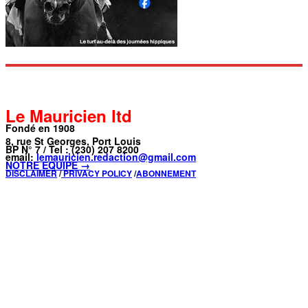
Le Mauricien ltd
Fondé en 1908
8, rue St Georges, Port Louis
BP N° 7 / Tel : (230) 207 8200
email:
lemauricien.redaction@gmail.com
NOTRE ÉQUIPE →
DISCLAIMER
/
PRIVACY POLICY
/
ABONNEMENT