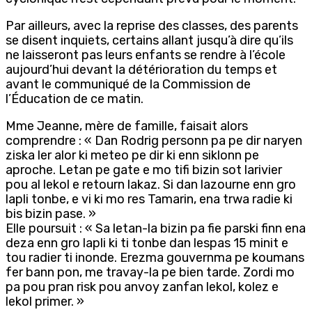
Par ailleurs, avec la reprise des classes, des parents
se disent inquiets, certains allant jusqu’à dire qu’ils
ne laisseront pas leurs enfants se rendre à l’école
aujourd’hui devant la détérioration du temps et
avant le communiqué de la Commission de
l’Éducation de ce matin.
Mme Jeanne, mère de famille, faisait alors
comprendre : « Dan Rodrig personn pa pe dir naryen
ziska ler alor ki meteo pe dir ki enn siklonn pe
aproche. Letan pe gate e mo tifi bizin sot larivier
pou al lekol e retourn lakaz. Si dan lazourne enn gro
lapli tonbe, e vi ki mo res Tamarin, ena trwa radie ki
bis bizin pase. »
Elle poursuit : « Sa letan-la bizin pa fie parski finn ena
deza enn gro lapli ki ti tonbe dan lespas 15 minit e
tou radier ti inonde. Erezma gouvernma pe koumans
fer bann pon, me travay-la pe bien tarde. Zordi mo
pa pou pran risk pou anvoy zanfan lekol, kolez e
lekol primer. »