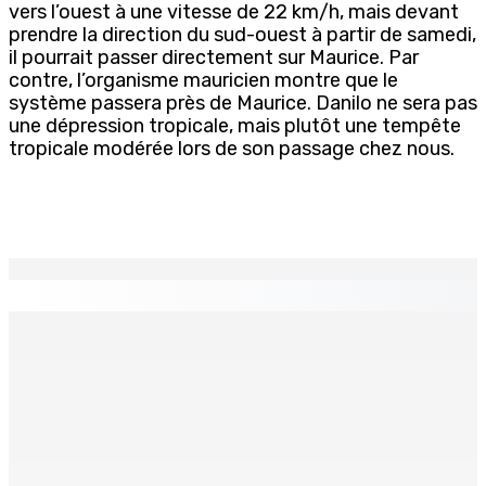
vers l’ouest à une vitesse de 22 km/h, mais devant
prendre la direction du sud-ouest à partir de samedi,
il pourrait passer directement sur Maurice. Par
contre, l’organisme mauricien montre que le
système passera près de Maurice. Danilo ne sera pas
une dépression tropicale, mais plutôt une tempête
tropicale modérée lors de son passage chez nous.
EN CONTINU
↻
Franco Quirin : « Une position de stricte neutralité »
7 Août 2026 12h00
Océan Indien | Saisie de 157,5 kg de drogue : L’ex-JM
prend ses distances de la SUV et du gandia