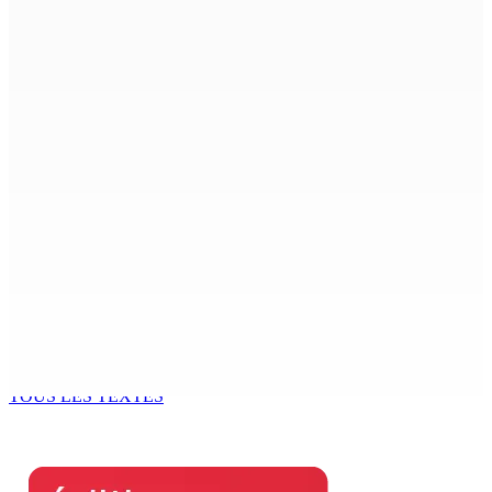
Prisons : 579 téléphones portables saisis depuis
novembre 2024
7 Août 2026 09h00
Région : Stéphanie Anquetil admise à l’African Academy
for Women in Political Leadership
7 Août 2026 08h00
Réforme des pensions | En vue de la promulgation La
PKS demande à Gokhool de retenir son Assent
7 Août 2026 07h00
Port-Louis : Un jeune vend de la drogue près du
Marché Central
6 Août 2026 18h00
TOUS LES TEXTES