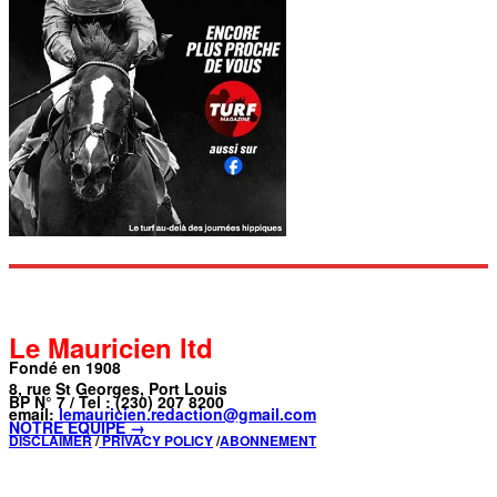
Le Mauricien ltd
Fondé en 1908
8, rue St Georges, Port Louis
BP N° 7 / Tel : (230) 207 8200
email:
lemauricien.redaction@gmail.com
NOTRE ÉQUIPE →
DISCLAIMER
/
PRIVACY POLICY
/
ABONNEMENT