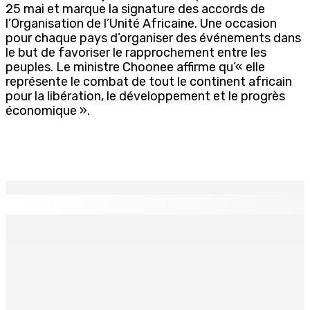
25 mai et marque la signature des accords de
l’Organisation de l’Unité Africaine. Une occasion
pour chaque pays d’organiser des événements dans
le but de favoriser le rapprochement entre les
peuples. Le ministre Choonee affirme qu’« elle
représente le combat de tout le continent africain
pour la libération, le développement et le progrès
économique ».
EN CONTINU
↻
BUDGET AFTERMATH — Réforme de la pension — Finance
Bill : baroud d’honneur syndical à la State House, lundi
8 Août 2026 10h00
Logement : Re 1 pour les ménages aux revenus