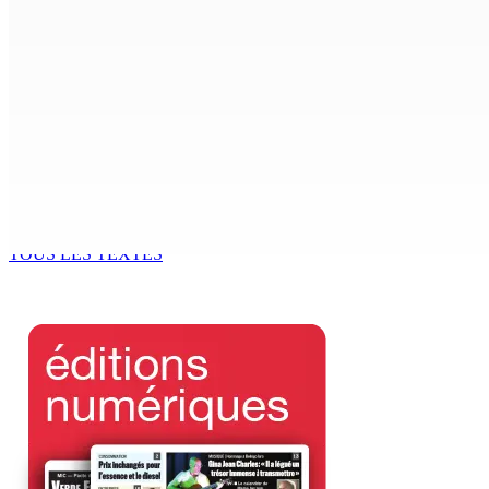
CIMETIÈRE DE BOIS-MARCHAND : Une inconnue inhumée plus 
7 Août 2026 15h00
Beyond Westminster: The Sydney Pierre episode and Maurit
7 Août 2026 15h00
Océan Indien | Saisie de 157,5 kg de drogue : L’ex-JM prend
7 Août 2026 11h49
TOUS LES TEXTES