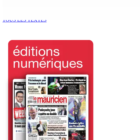
The Chase : Heevesh Bissessur, 21 ans, fait son entrée dans 
9 Août 2026 12h00
TOUS LES TEXTES