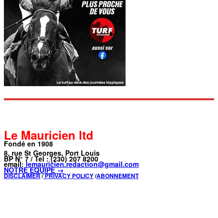
Le Mauricien ltd
Fondé en 1908
8, rue St Georges, Port Louis
BP N° 7 / Tel : (230) 207 8200
email:
lemauricien.redaction@gmail.com
NOTRE ÉQUIPE →
DISCLAIMER
/
PRIVACY POLICY
/
ABONNEMENT