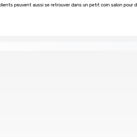
clients peuvent aussi se retrouver dans un petit coin salon pour
entreprises
COMPÉTENCES — Des policiers rodriguais fo
6 Août 2026 08h00
tan Progresis :« Nous parlons au nom de nos citoyens, mais 
 des PPS
e de l’Environnement : « Un grand moment pour notre démocr