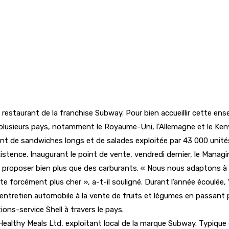
n restaurant de la franchise Subway. Pour bien accueillir cette e
plusieurs pays, notamment le Royaume-Uni, l’Allemagne et le Keny
nt de sandwiches longs et de salades exploitée par 43 000 unité
tence. Inaugurant le point de vente, vendredi dernier, le Managin
proposer bien plus que des carburants. « Nous nous adaptons à l’a
 forcément plus cher », a-t-il souligné. Durant l’année écoulée, Vi
’entretien automobile à la vente de fruits et légumes en passant p
ons-service Shell à travers le pays.
 Healthy Meals Ltd, exploitant local de la marque Subway. Typiqu