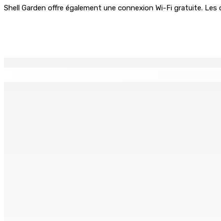
Shell Garden offre également une connexion Wi-Fi gratuite. Les 
Partager
EN CONTINU
↻
Fiscalité — TVA : Rs 655 M collectées auprès de nouvelles 
6 Août 2026 09h00
Le Kreol morisien au parlement |Joanna Bérenger, Fron Mili
6 Août 2026 08h00
GOUVERNANCE — Le GM se penche sur un retour au système
6 Août 2026 07h00
Le Kreol morisien au parlement | Rajesh Bhagwan, ministr