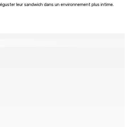
 déguster leur sandwich dans un environnement plus intime.
rmés par INTERPOL
pas dans leur langue »
atie parlementaire »
La météo de ce jeudi 06 août