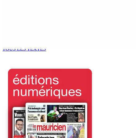
spécial de USD 680 M du gouvernement indien
7 Août 2026 11h00
CORPS PARA-PUBLICS EDB : Rs 850 000 par mois à
Ramdaursingh pour le poste de CEO
7 Août 2026 10h00
TOUS LES TEXTES