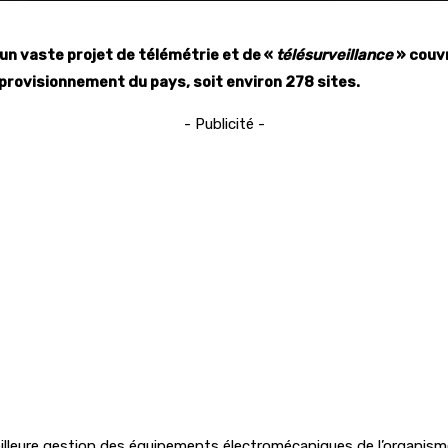
un vaste projet de télémétrie et de «
télésurveillance
» couvr
pprovisionnement du pays, soit environ 278 sites.
- Publicité -
eilleure gestion des équipements électromécaniques de l’organism