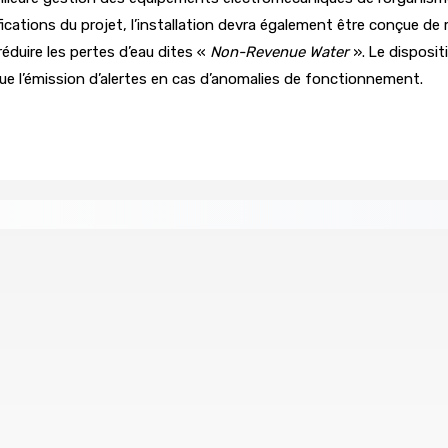
ications du projet, l’installation devra également être conçue de 
réduire les pertes d’eau dites «
Non-Revenue Water
».
Le disposit
ue l’émission d’alertes en cas d’anomalies de fonctionnement.
ents ont pris feu
MONTAGNE-BLANCHE : Enlevé, séquest
7 Août 2026 16h00
le n’a été détecté pendant l’opération
pen libéré sous caution