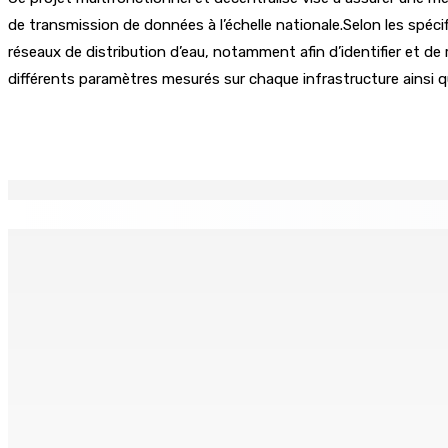
de transmission de données à l’échelle nationale.Selon les spécif
réseaux de distribution d’eau, notamment afin d’identifier et de 
différents paramètres mesurés sur chaque infrastructure ainsi q
Partager
EN CONTINU
↻
MONTAGNE-LONGUE : Grièvement brûlée après que ses vêtem
7 Août 2026 17h00
Crash de l’hydravion à La Prairie : aucun déversement d’hui
7 Août 2026 15h50
FCC | Réseau d’importation de drogue : Steven Moothoocur