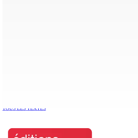
7 Août 2026 15h00
CIMETIÈRE DE BOIS-MARCHAND : Une inconnue inhumée plus 
7 Août 2026 15h00
Beyond Westminster: The Sydney Pierre episode and Maurit
7 Août 2026 15h00
Océan Indien | Saisie de 157,5 kg de drogue : L’ex-JM prend
7 Août 2026 11h49
Échiquier politique | Changing of Guards — Chetan Baboolal
7 Août 2026 11h11
TOUS LES TEXTES