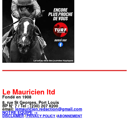
Le Mauricien ltd
Fondé en 1908
8, rue St Georges, Port Louis
BP N° 7 / Tel : (230) 207 8200
email:
lemauricien.redaction@gmail.com
NOTRE ÉQUIPE →
DISCLAIMER
/
PRIVACY POLICY
/
ABONNEMENT