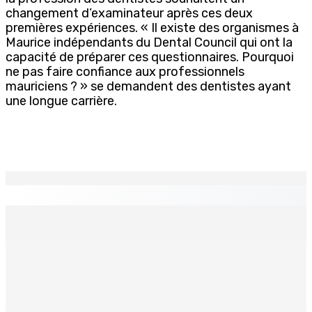
changement d’examinateur après ces deux
premières expériences. « Il existe des organismes à
Maurice indépendants du Dental Council qui ont la
capacité de préparer ces questionnaires. Pourquoi
ne pas faire confiance aux professionnels
mauriciens ? » se demandent des dentistes ayant
une longue carrière.
EN CONTINU
↻
Port-Louis : Un jeune vend de la drogue près du
Marché Central
6 Août 2026 18h00
Un passager mauricien décède à bord d’un vol d’Air
Mauritius