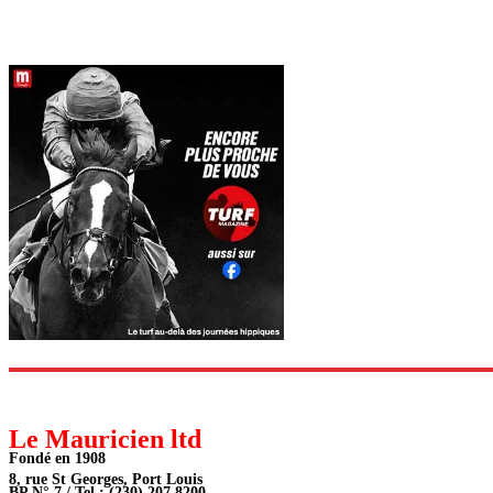
Le Mauricien ltd
Fondé en 1908
8, rue St Georges, Port Louis
BP N° 7 / Tel : (230) 207 8200