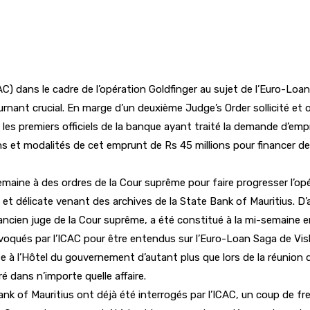
dans le cadre de l’opération Goldfinger au sujet de l’Euro-Loan de
ant crucial. En marge d’un deuxième Judge’s Order sollicité et ob
les premiers officiels de la banque ayant traité la demande d’emp
ons et modalités de cet emprunt de Rs 45 millions pour financer de
emaine à des ordres de la Cour suprême pour faire progresser l’op
et délicate venant des archives de la State Bank of Mauritius. D’au
ncien juge de la Cour suprême, a été constitué à la mi-semaine e
nvoqués par l’ICAC pour être entendus sur l’Euro-Loan Saga de Vi
 l’Hôtel du gouvernement d’autant plus que lors de la réunion du 
 dans n’importe quelle affaire.
nk of Mauritius ont déjà été interrogés par l’ICAC, un coup de frei