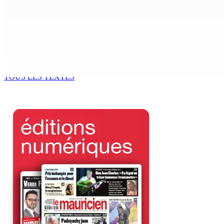
TPLink Open Day :MT récompensée pour l’innovation en matiè
7 Août 2026 19h00
Fléaux sociaux | Conseil des Religions : Mobilisation nation
7 Août 2026 18h00
TOUS LES TEXTES