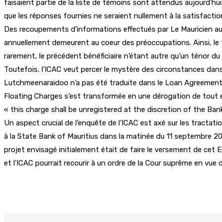
faisaient partie de la liste de témoins sont attendus aujourd’hu
que les réponses fournies ne seraient nullement à la satisfactio
Des recoupements d’informations effectués par Le Mauricien aup
annuellement demeurent au coeur des préoccupations. Ainsi, le t
rarement, le précédent bénéficiaire n’étant autre qu’un ténor du
Toutefois, l’ICAC veut percer le mystère des circonstances dans l
Lutchmeenaraidoo n’a pas été traduite dans le Loan Agreement 
Floating Charges s’est transformée en une dérogation de tout en
« this charge shall be unregistered at the discretion of the Bank
Un aspect crucial de l’enquête de l’ICAC est axé sur les tractat
à la State Bank of Mauritius dans la matinée du 11 septembre 2015
projet envisagé initialement était de faire le versement de cet
et l’ICAC pourrait recourir à un ordre de la Cour suprême en vue 
Partager