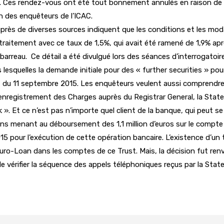
i. Ces rendez-vous ont été tout bonnement annulés en raison de l’i
n des enquêteurs de l’ICAC.
rès de diverses sources indiquent que les conditions et les mod
raitement avec ce taux de 1,5%, qui avait été ramené de 1,9% apr
 barreau. Ce détail a été divulgué lors des séances d’interrogatoi
esquelles la demande initiale pour des « further securities » pour 
du 11 septembre 2015. Les enquêteurs veulent aussi comprendre p
registrement des Charges auprès du Registrar General, la State B
 ». Et ce n’est pas n’importe quel client de la banque, qui peut se
ions menant au déboursement des 1,1 million d’euros sur le compte
 pour l’exécution de cette opération bancaire. L’existence d’un tr
 Euro-Loan dans les comptes de ce Trust. Mais, la décision fut r
de vérifier la séquence des appels téléphoniques reçus par la Stat