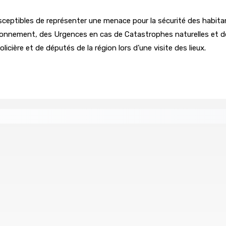
susceptibles de représenter une menace pour la sécurité des hab
nvironnement, des Urgences en cas de Catastrophes naturelles et de
licière et de députés de la région lors d’une visite des lieux.
age du compte d’un collègue
union : L’axe Chimajee/Govind confirmé avec l’ombre de Fran
ollision
LA-PRAIRIE — Crash d’un hydravion : Le tableau 