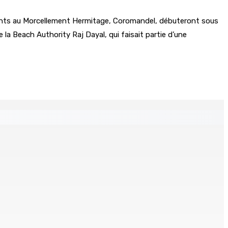
itants au Morcellement Hermitage, Coromandel, débuteront sous
 la Beach Authority Raj Dayal, qui faisait partie d’une
klin planant
de bord et un I-pad seront analysés par la DCA