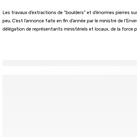
Les travaux d’extractions de “boulders” et d’énormes pierres 
peu. C’est l’annonce faite en fin d’année par le ministre de l’E
délégation de représentants ministériels et locaux, de la force po
Partager
EN CONTINU
↻
TRANQUEBAR : Un architecte perd Rs 20 000 après le pirat
8 Août 2026 17h00
TRAFIC DE DROGUE — Saisie de 157,5 kg de cannabis à La-Ré
8 Août 2026 16h00
FERNEY : Un motocycliste entre la vie et la mort après une c