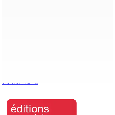
Shirin Aumeeruddy-Cziffra, Speaker de l’Assemblée
nationale : « J’exerce mon autorité d’une manière plus
douce »
9 Août 2026 12h00
The Chase : Heevesh Bissessur, 21 ans, fait son entrée
dans le monde littéraire
9 Août 2026 12h00
Tourisme | Patrimoine naturel exceptionnel Île-aux-
Cerfs : un plan de régénération durable
9 Août 2026 12h00
TOUS LES TEXTES