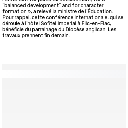
“balanced development” and for character
formation », a relevé la ministre de l’Éducation.
Pour rappel, cette conférence internationale, qui se
déroule à l’hôtel Sofitel Imperial à Flic-en-Flac,
bénéficie du parrainage du Diocèse anglican. Les
travaux prennent fin demain.
EN CONTINU
↻
Natation – Dans une lettre vendredi : Cédric Bathfield
démissionne comme président de la FMN
9 Août 2026 17h00
Héros d’un jour
Recomposition à l’opposition
9 Août 2026 15h00
9 Août 2026 15h00