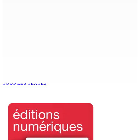
nationale : « J’exerce mon autorité d’une manière plus
douce »
9 Août 2026 12h00
The Chase : Heevesh Bissessur, 21 ans, fait son entrée
dans le monde littéraire
9 Août 2026 12h00
Tourisme | Patrimoine naturel exceptionnel Île-aux-
Cerfs : un plan de régénération durable
9 Août 2026 12h00
TOUS LES TEXTES