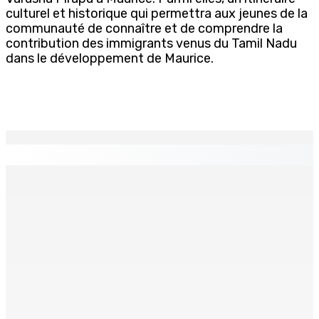
culturel et historique qui permettra aux jeunes de la
communauté de connaître et de comprendre la
contribution des immigrants venus du Tamil Nadu
dans le développement de Maurice.
EN CONTINU
↻
BUDGET AFTERMATH — Réforme de la pension — Finance
Bill : baroud d’honneur syndical à la State House, lundi
8 Août 2026 10h00
Logement : Re 1 pour les ménages aux revenus
inférieurs à Rs 48 000
8 Août 2026 09h55