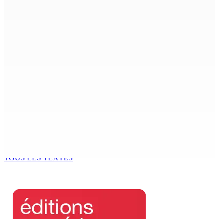
8 Août 2026 07h00
La météo de ce samedi 8 août
8 Août 2026 05h30
TPLink Open Day :MT récompensée pour l’innovation en
matière de wi-fi résidentiel
7 Août 2026 19h00
Fléaux sociaux | Conseil des Religions : Mobilisation
nationale en faveur de l’éducation civique et des
valeurs citoyennes
7 Août 2026 18h00
TOUS LES TEXTES