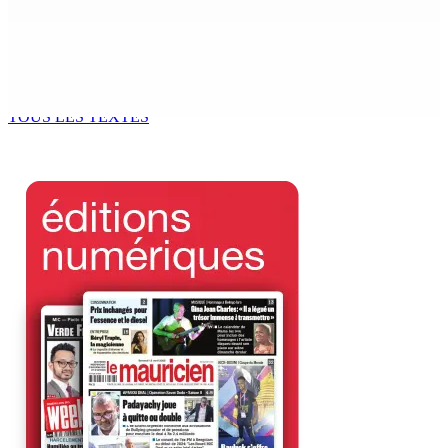
8 Août 2026 09h35
POLITIQUE : Bhadain réclame la démission de Leu-
Govind du Parlement
8 Août 2026 09h31
TOUS LES TEXTES