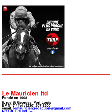
Le Mauricien ltd
Fondé en 1908
8, rue St Georges, Port Louis
BP N° 7 / Tel : (230) 207 8200
email:
lemauricien.redaction@gmail.com
NOTRE ÉQUIPE →