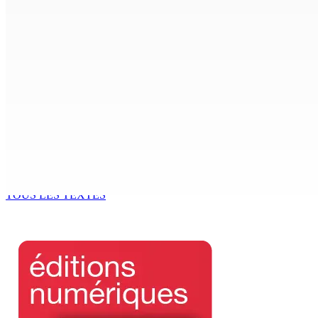
7 Août 2026 15h00
CIMETIÈRE DE BOIS-MARCHAND : Une inconnue inhumée plus 
7 Août 2026 15h00
Beyond Westminster: The Sydney Pierre episode and Maurit
7 Août 2026 15h00
Océan Indien | Saisie de 157,5 kg de drogue : L’ex-JM prend
7 Août 2026 11h49
TOUS LES TEXTES