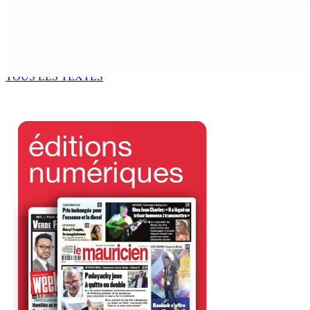
6 Août 2026 15h49
Madagascar : La Banque centrale relève son taux
directeur à 12,5%
6 Août 2026 15h00
TOUS LES TEXTES