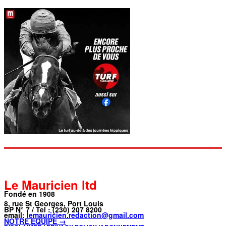
Le Mauricien ltd
Fondé en 1908
8, rue St Georges, Port Louis
BP N° 7 / Tel : (230) 207 8200
email:
lemauricien.redaction@gmail.com
NOTRE ÉQUIPE →