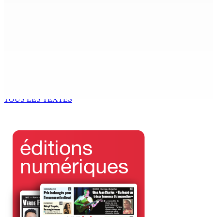
Le Kreol morisien au parlement | Richard Duval,
ministre du Tourisme : « Il s’agit de rapprocher les
institutions du peuple »
5 Août 2026 15h00
ENVIRONNEMENT — Deux baleines échoués à Le-
Bouchon
5 Août 2026 14h00
TOUS LES TEXTES