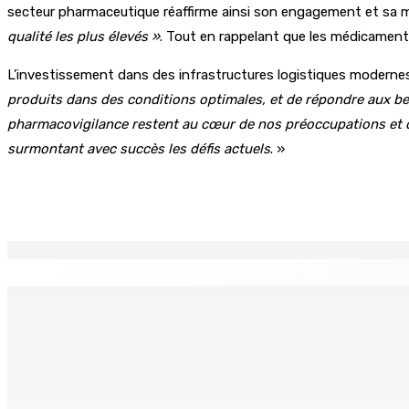
secteur pharmaceutique réaffirme ainsi son engagement et sa mi
qualité les plus élevés »
. Tout en rappelant que les médicamen
L’investissement dans des infrastructures logistiques modern
produits dans des conditions optimales, et de répondre aux be
pharmacovigilance restent au cœur de nos préoccupations et de
surmontant avec succès les défis actuels
. »
Partager
EN CONTINU
↻
AUTOROUTE M4 | Projet évalué à Rs 10 milliards Prêt spéc
7 Août 2026 11h00
CORPS PARA-PUBLICS EDB : Rs 850 000 par mois à Ramdaurs