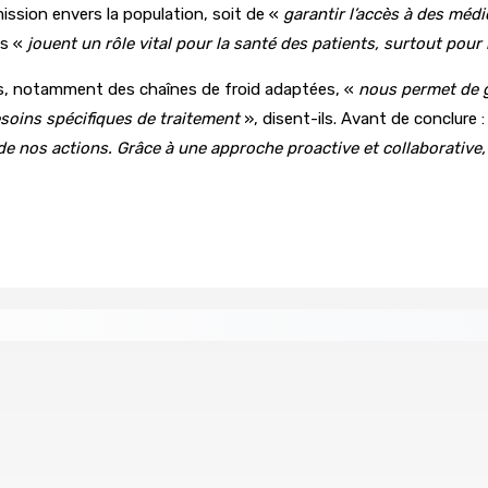
ssion envers la population, soit de «
garantir l’accès à des méd
ts «
jouent un rôle vital pour la santé des patients, surtout pour
es, notamment des chaînes de froid adaptées, «
nous permet de g
soins spécifiques de traitement
», disent-ils. Avant de conclure 
 nos actions. Grâce à une approche proactive et collaborative, 
ial de USD 680 M du gouvernement indien
ingh pour le poste de CEO
Prisons 579 téléphones por