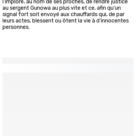
l’implore, au nom de ses proches, de rendre justice
au sergent Gunowa au plus vite et ce, afin qu’un
signal fort soit envoyé aux chauffards qui, de par
leurs actes, blessent ou ôtent la vie à d’innocentes
personnes.
EN CONTINU
↻
Franco Quirin : « Une position de stricte neutralité »
7 Août 2026 12h00
Océan Indien | Saisie de 157,5 kg de drogue : L’ex-JM
prend ses distances de la SUV et du gandia
7 Août 2026 11h49