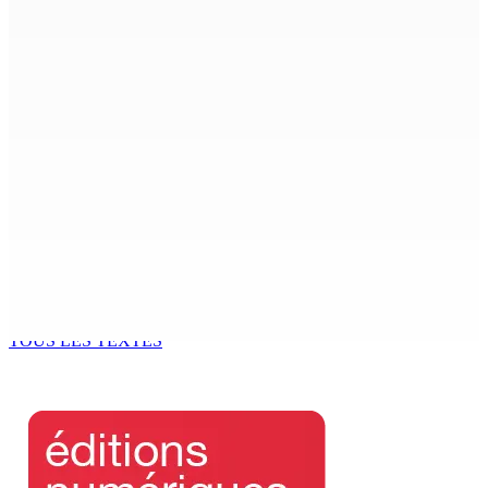
7 Août 2026 09h00
Région : Stéphanie Anquetil admise à l’African Academy
for Women in Political Leadership
7 Août 2026 08h00
Réforme des pensions | En vue de la promulgation La
PKS demande à Gokhool de retenir son Assent
7 Août 2026 07h00
Port-Louis : Un jeune vend de la drogue près du
Marché Central
6 Août 2026 18h00
TOUS LES TEXTES