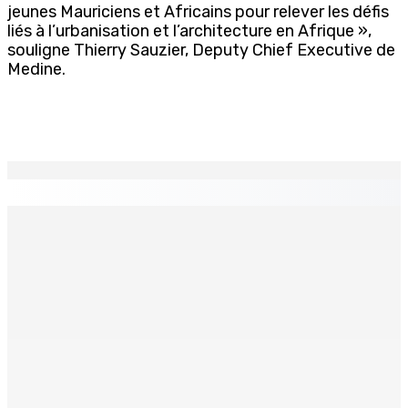
jeunes Mauriciens et Africains pour relever les défis
liés à l’urbanisation et l’architecture en Afrique »,
souligne Thierry Sauzier, Deputy Chief Executive de
Medine.
EN CONTINU
↻
Face à la presse : Sydney Pierre : « Je ne regrette pas
mon vote »
9 Août 2026 12h00
Shirin Aumeeruddy-Cziffra, Speaker de l’Assemblée
nationale : « J’exerce mon autorité d’une manière plus
douce »
9 Août 2026 12h00