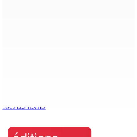
9 Août 2026 10h00
AÉROPORT SSR : Une famille interceptée avec Rs 1,5
million en devises
9 Août 2026 10h00
Échouages de mammifères marins : Un éléphant de mer
surveillé aux Salines, trois baleines à bec retrouvées
mortes au Sud
9 Août 2026 09h50
GM BUSINESS — Child Beyond Control : Un cadre
législatif plus efficace en préparation
9 Août 2026 09h00
TOUS LES TEXTES