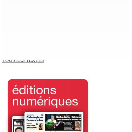
COUP DE FILET DE L’ADSU : Des pharmacies contrôlées
et des irrégularités relevées
6 Août 2026 11h03
Le Kreol morisien au parlement | Shakeel Mohamed,
ministre du Logement : « Une page historique s’écrit
aujourd’hui »
6 Août 2026 11h00
TOUS LES TEXTES