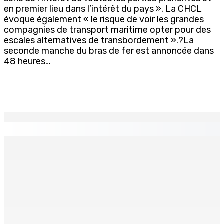
en premier lieu dans l’intérêt du pays ». La CHCL
évoque également « le risque de voir les grandes
compagnies de transport maritime opter pour des
escales alternatives de transbordement ».?La
seconde manche du bras de fer est annoncée dans
48 heures…
EN CONTINU
↻
TRANQUEBAR : Un architecte perd Rs 20 000 après le
piratage du compte d’un collègue
8 Août 2026 17h00
TRAFIC DE DROGUE — Saisie de 157,5 kg de cannabis à
La-Réunion : L’axe Chimajee/Govind confirmé avec
l’ombre de Franklin planant