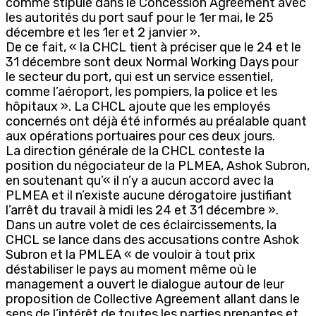
comme stipulé dans le Concession Agreement avec
les autorités du port sauf pour le 1er mai, le 25
décembre et les 1er et 2 janvier ».
De ce fait, « la CHCL tient à préciser que le 24 et le
31 décembre sont deux Normal Working Days pour
le secteur du port, qui est un service essentiel,
comme l’aéroport, les pompiers, la police et les
hôpitaux ». La CHCL ajoute que les employés
concernés ont déjà été informés au préalable quant
aux opérations portuaires pour ces deux jours.
La direction générale de la CHCL conteste la
position du négociateur de la PLMEA, Ashok Subron,
en soutenant qu’« il n’y a aucun accord avec la
PLMEA et il n’existe aucune dérogatoire justifiant
l’arrêt du travail à midi les 24 et 31 décembre ».
Dans un autre volet de ces éclaircissements, la
CHCL se lance dans des accusations contre Ashok
Subron et la PMLEA « de vouloir à tout prix
déstabiliser le pays au moment même où le
management a ouvert le dialogue autour de leur
proposition de Collective Agreement allant dans le
sens de l’intérêt de toutes les parties prenantes et