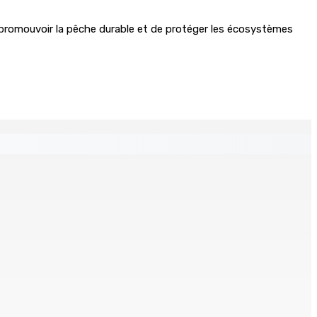
e promouvoir la pêche durable et de protéger les écosystèmes
klin planant
de bord et un I-pad seront analysés par la DCA