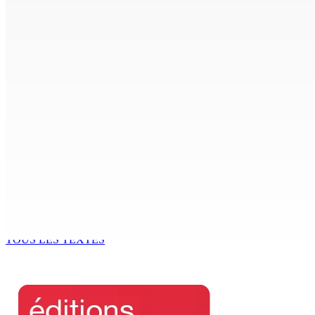
8 Août 2026 16h00
Joe Lesjongard: »mo espere ki monn fer travay-la kouma bi
8 Août 2026 14h00
POLICE — Après une opération à Vallée-des-Prêtres : Rs 7 M
8 Août 2026 12h00
Le Fron Militan Progresis, face à la presse ce samedi au He
8 Août 2026 11h40
BUDGET AFTERMATH — Réforme de la pension — Finance Bill :
8 Août 2026 10h00
TOUS LES TEXTES