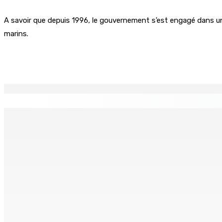
A savoir que depuis 1996, le gouvernement s’est engagé dans un
marins.
Partager
EN CONTINU
↻
TRANQUEBAR : Un architecte perd Rs 20 000 après le pirat
8 Août 2026 17h00
TRAFIC DE DROGUE — Saisie de 157,5 kg de cannabis à La-Ré
8 Août 2026 16h00
FERNEY : Un motocycliste entre la vie et la mort après une c