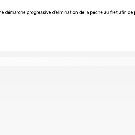
e démarche progressive d’élimination de la pêche au filet afin d
age du compte d’un collègue
union : L’axe Chimajee/Govind confirmé avec l’ombre de Fran
ollision
LA-PRAIRIE — Crash d’un hydravion : Le tableau 