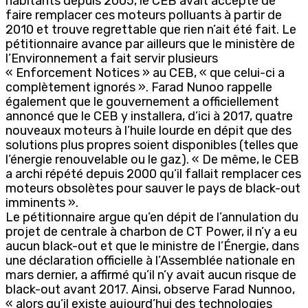
habitants depuis 2005, le CEB avait accepté de
faire remplacer ces moteurs polluants à partir de
2010 et trouve regrettable que rien n’ait été fait. Le
pétitionnaire avance par ailleurs que le ministère de
l’Environnement a fait servir plusieurs
« Enforcement Notices » au CEB, « que celui-ci a
complètement ignorés ». Farad Nunoo rappelle
également que le gouvernement a officiellement
annoncé que le CEB y installera, d’ici à 2017, quatre
nouveaux moteurs à l’huile lourde en dépit que des
solutions plus propres soient disponibles (telles que
l’énergie renouvelable ou le gaz). « De même, le CEB
a archi répété depuis 2000 qu’il fallait remplacer ces
moteurs obsolètes pour sauver le pays de black-out
imminents ».
Le pétitionnaire argue qu’en dépit de l’annulation du
projet de centrale à charbon de CT Power, il n’y a eu
aucun black-out et que le ministre de l’Énergie, dans
une déclaration officielle à l’Assemblée nationale en
mars dernier, a affirmé qu’il n’y avait aucun risque de
black-out avant 2017. Ainsi, observe Farad Nunnoo,
« alors qu’il existe aujourd’hui des technologies