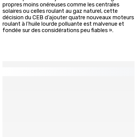
propres moins onéreuses comme les centrales
solaires ou celles roulant au gaz naturel, cette
décision du CEB d’ajouter quatre nouveaux moteurs
roulant à l’huile lourde polluante est malvenue et
fondée sur des considérations peu fiables ».
EN CONTINU
↻
Région : Stéphanie Anquetil admise à l’African Academy
for Women in Political Leadership
7 Août 2026 08h00
Réforme des pensions | En vue de la promulgation La
PKS demande à Gokhool de retenir son Assent
7 Août 2026 07h00