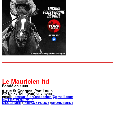
Le Mauricien ltd
Fondé en 1908
8, rue St Georges, Port Louis
BP N° 7 / Tel : (230) 207 8200
email:
lemauricien.redaction@gmail.com
NOTRE ÉQUIPE →
DISCLAIMER
/
PRIVACY POLICY
/
ABONNEMENT