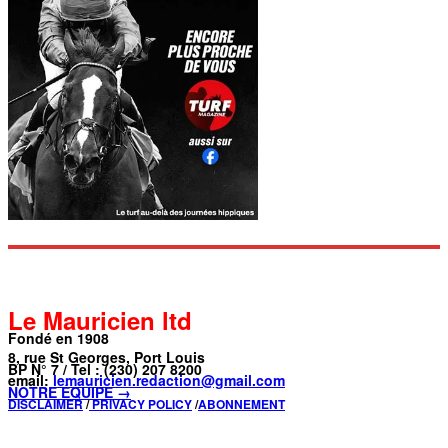
Le Mauricien ltd
Fondé en 1908
8, rue St Georges, Port Louis
BP N° 7 / Tel : (230) 207 8200
email:
lemauricien.redaction@gmail.com
NOTRE ÉQUIPE →
DISCLAIMER
/
PRIVACY POLICY
/
ABONNEMENT