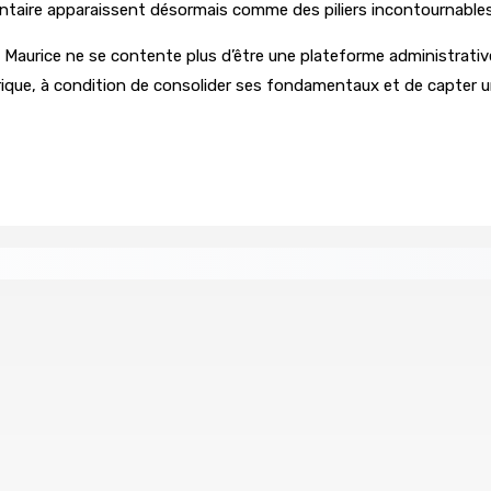
mentaire apparaissent désormais comme des piliers incontournables
: Maurice ne se contente plus d’être une plateforme administrat
rique, à condition de consolider ses fondamentaux et de capter un
tral
Un passager mauricien décède à bord d’un vol d’Air
6 Août 2026 17h56
Whip et de président du Public Accounts Committee (PAC)