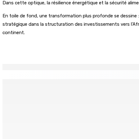
Dans cette optique, la résilience énergétique et la sécurité ali
En toile de fond, une transformation plus profonde se dessine 
stratégique dans la structuration des investissements vers l’Af
continent.
Partager
EN CONTINU
↻
Port-Louis : Un jeune vend de la drogue près du Marché Cen
6 Août 2026 18h00
Adrien Duval a démissionné de ses fonctions d’Opposition 
6 Août 2026 17h52