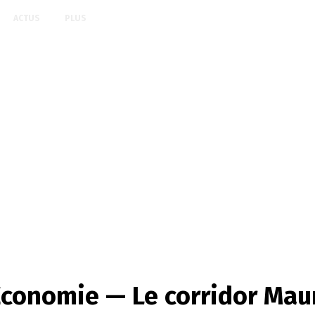
ACTUS
PLUS
conomie — Le corridor Maur