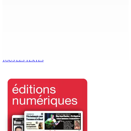
TPLink Open Day :MT récompensée pour l’innovation en
matière de wi-fi résidentiel
7 Août 2026 19h00
Fléaux sociaux | Conseil des Religions : Mobilisation
nationale en faveur de l’éducation civique et des
valeurs citoyennes
7 Août 2026 18h00
TOUS LES TEXTES