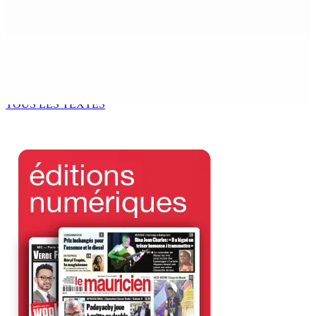
Brunes : Reprise de “Memwar Zenosid”
9 Août 2026 10h00
AÉROPORT SSR : Une famille interceptée avec Rs 1,5
million en devises
9 Août 2026 10h00
TOUS LES TEXTES