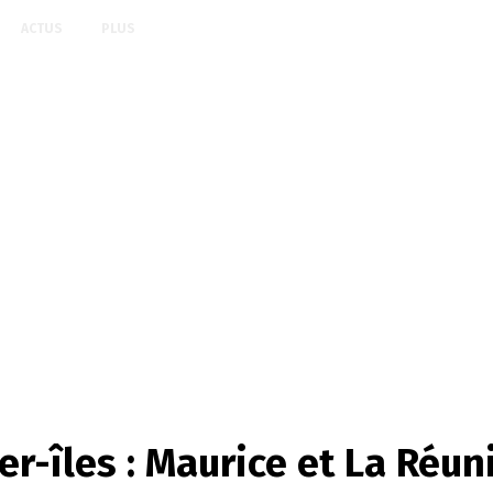
ACTUS
PLUS
r-îles : Maurice et La Réun