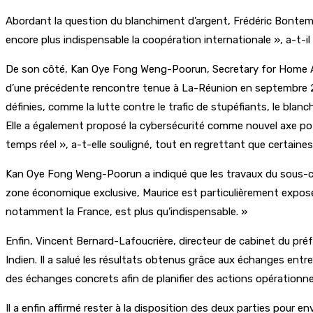
Abordant la question du blanchiment d’argent, Frédéric Bontems a
encore plus indispensable la coopération internationale », a-t-i
De son côté, Kan Oye Fong Weng-Poorun, Secretary for Home Affair
d’une précédente rencontre tenue à La-Réunion en septembre 2025
définies, comme la lutte contre le trafic de stupéfiants, le blanchi
Elle a également proposé la cybersécurité comme nouvel axe p
temps réel », a-t-elle souligné, tout en regrettant que certaine
Kan Oye Fong Weng-Poorun a indiqué que les travaux du sous-com
zone économique exclusive, Maurice est particulièrement exposé
notamment la France, est plus qu’indispensable. »
Enfin, Vincent Bernard-Lafoucrière, directeur de cabinet du pré
Indien. Il a salué les résultats obtenus grâce aux échanges entr
des échanges concrets afin de planifier des actions opérationnell
Il a enfin affirmé rester à la disposition des deux parties pour e