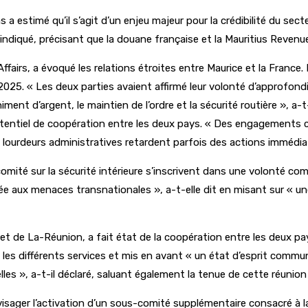
 estimé qu’il s’agit d’un enjeu majeur pour la crédibilité du sec
l indiqué, précisant que la douane française et la Mauritius Reve
s, a évoqué les relations étroites entre Maurice et la France. El
. « Les deux parties avaient affirmé leur volonté d’approfondir 
ment d’argent, le maintien de l’ordre et la sécurité routière », a-t-e
otentiel de coopération entre les deux pays. « Des engagements
s lourdeurs administratives retardent parfois des actions immédia
ité sur la sécurité intérieure s’inscrivent dans une volonté co
e aux menaces transnationales », a-t-elle dit en misant sur « une
fet de La-Réunion, a fait état de la coopération entre les deux 
e les différents services et mis en avant « un état d’esprit commu
es », a-t-il déclaré, saluant également la tenue de cette réunion e
nvisager l’activation d’un sous-comité supplémentaire consacré à la 