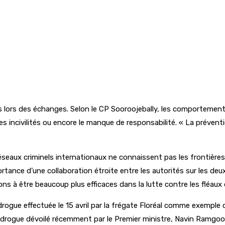
s lors des échanges. Selon le CP Sooroojebally, les comportement
es incivilités ou encore le manque de responsabilité. « La préventio
seaux criminels internationaux ne connaissent pas les frontières
rtance d’une collaboration étroite entre les autorités sur les de
à être beaucoup plus efficaces dans la lutte contre les fléaux q
rogue effectuée le 15 avril par la frégate Floréal comme exemple c
re la drogue dévoilé récemment par le Premier ministre, Navin Ramgo