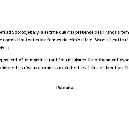
rsad Sooroojebally, a estimé que « la présence des Français témoi
ieux combattre toutes les formes de criminalité ». Selon lui, cett
ls. »
ssent désormais les frontières insulaires. Il a notamment évoqué
routière. « Les réseaux criminels exploitent les failles et tirent pro
- Publicité -