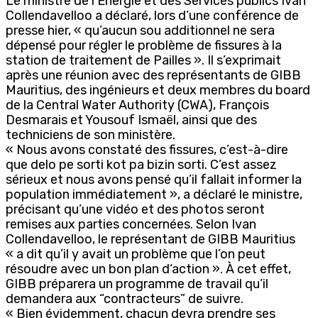
Le ministre de l’Énergie et des Services publics Ivan
Collendavelloo a déclaré, lors d’une conférence de
presse hier, « qu’aucun sou additionnel ne sera
dépensé pour régler le problème de fissures à la
station de traitement de Pailles ». Il s’exprimait
après une réunion avec des représentants de GIBB
Mauritius, des ingénieurs et deux membres du board
de la Central Water Authority (CWA), François
Desmarais et Yousouf Ismaël, ainsi que des
techniciens de son ministère.
« Nous avons constaté des fissures, c’est-à-dire
que delo pe sorti kot pa bizin sorti. C’est assez
sérieux et nous avons pensé qu’il fallait informer la
population immédiatement », a déclaré le ministre,
précisant qu’une vidéo et des photos seront
remises aux parties concernées. Selon Ivan
Collendavelloo, le représentant de GIBB Mauritius
« a dit qu’il y avait un problème que l’on peut
résoudre avec un bon plan d‘action ». À cet effet,
GIBB préparera un programme de travail qu’il
demandera aux “contracteurs” de suivre.
« Bien évidemment, chacun devra prendre ses