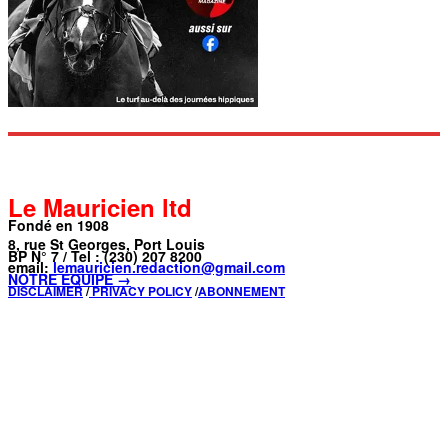
Le Mauricien ltd
Fondé en 1908
8, rue St Georges, Port Louis
BP N° 7 / Tel : (230) 207 8200
email:
lemauricien.redaction@gmail.com
NOTRE ÉQUIPE →
DISCLAIMER
/
PRIVACY POLICY
/
ABONNEMENT