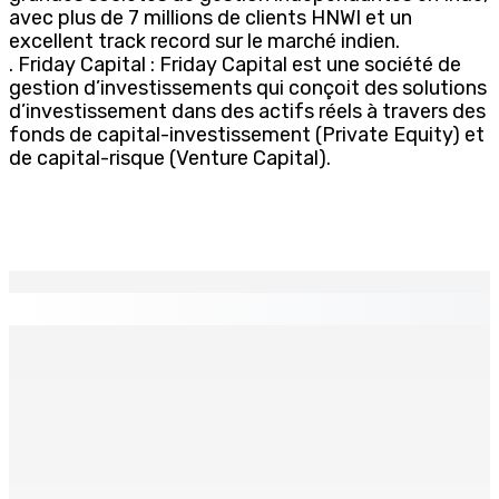
avec plus de 7 millions de clients HNWI et un
excellent track record sur le marché indien.
. Friday Capital : Friday Capital est une société de
gestion d’investissements qui conçoit des solutions
d’investissement dans des actifs réels à travers des
fonds de capital-investissement (Private Equity) et
de capital-risque (Venture Capital).
EN CONTINU
↻
TRANQUEBAR : Un architecte perd Rs 20 000 après le
piratage du compte d’un collègue
8 Août 2026 17h00
TRAFIC DE DROGUE — Saisie de 157,5 kg de cannabis à
La-Réunion : L’axe Chimajee/Govind confirmé avec