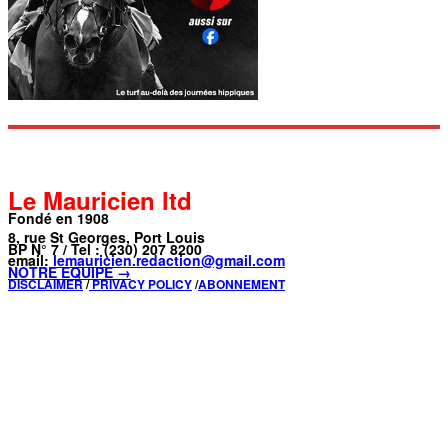
Le Mauricien ltd
Fondé en 1908
8, rue St Georges, Port Louis
BP N° 7 / Tel : (230) 207 8200
email:
lemauricien.redaction@gmail.com
NOTRE ÉQUIPE →
DISCLAIMER
/
PRIVACY POLICY
/
ABONNEMENT