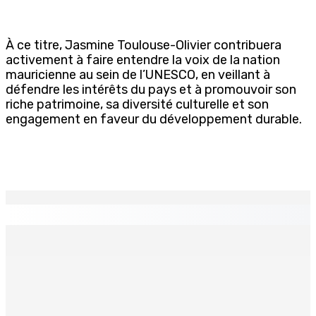
À ce titre, Jasmine Toulouse-Olivier contribuera
activement à faire entendre la voix de la nation
mauricienne au sein de l’UNESCO, en veillant à
défendre les intérêts du pays et à promouvoir son
riche patrimoine, sa diversité culturelle et son
engagement en faveur du développement durable.
EN CONTINU
↻
Franco Quirin : « Une position de stricte neutralité »
7 Août 2026 12h00
Océan Indien | Saisie de 157,5 kg de drogue : L’ex-JM